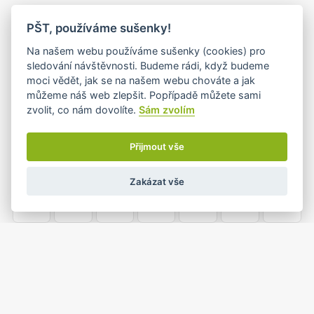
PO
ÚT
ST
ČT
PÁ
SO
NE
PŠT, používáme sušenky!
26
27
28
29
30
31
1
Na našem webu používáme sušenky (cookies) pro
sledování návštěvnosti. Budeme rádi, když budeme
moci vědět, jak se na našem webu chováte a jak
můžeme náš web zlepšit. Popřípadě můžete sami
2
3
4
5
6
7
8
zvolit, co nám dovolíte.
Sám zvolím
Přijmout vše
9
10
11
12
13
14
15
Zakázat vše
16
17
18
19
20
21
22
23
24
25
26
27
28
29