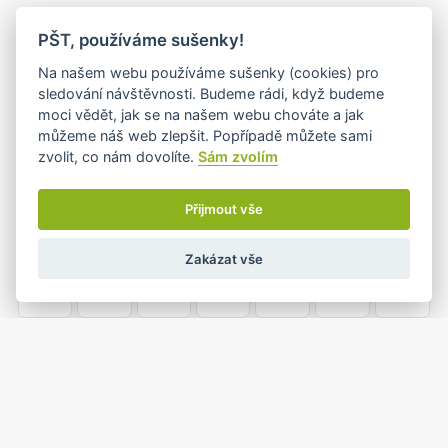
PO
ÚT
ST
ČT
PÁ
SO
NE
PŠT, používáme sušenky!
26
27
28
29
30
31
1
Na našem webu používáme sušenky (cookies) pro
sledování návštěvnosti. Budeme rádi, když budeme
moci vědět, jak se na našem webu chováte a jak
můžeme náš web zlepšit. Popřípadě můžete sami
2
3
4
5
6
7
8
zvolit, co nám dovolíte.
Sám zvolím
Přijmout vše
9
10
11
12
13
14
15
Zakázat vše
16
17
18
19
20
21
22
23
24
25
26
27
28
29