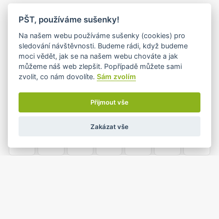
PO
ÚT
ST
ČT
PÁ
SO
NE
PŠT, používáme sušenky!
26
27
28
29
30
31
1
Na našem webu používáme sušenky (cookies) pro
sledování návštěvnosti. Budeme rádi, když budeme
moci vědět, jak se na našem webu chováte a jak
můžeme náš web zlepšit. Popřípadě můžete sami
2
3
4
5
6
7
8
zvolit, co nám dovolíte.
Sám zvolím
Přijmout vše
9
10
11
12
13
14
15
Zakázat vše
16
17
18
19
20
21
22
23
24
25
26
27
28
29