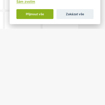
Sám zvolím
Přijmout vše
Zakázat vše
21
22
28
29
5
6