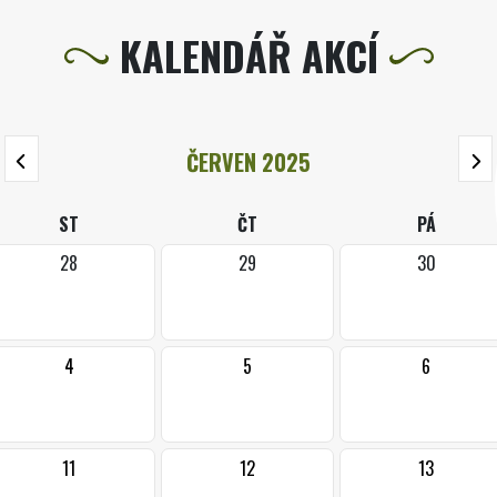
KALENDÁŘ AKCÍ
ČERVEN 2025
ST
ČT
PÁ
28
29
30
4
5
6
11
12
13