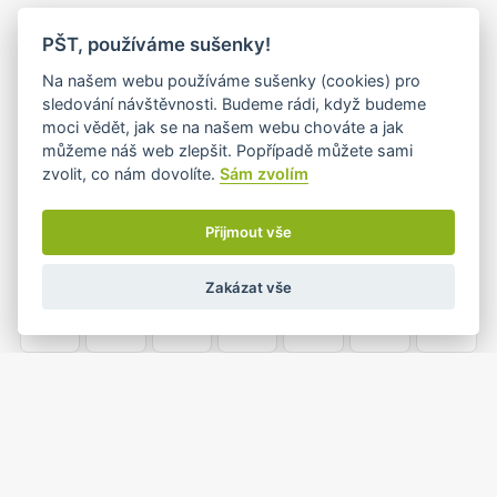
PO
ÚT
ST
ČT
PÁ
SO
NE
PŠT, používáme sušenky!
26
27
28
29
30
31
1
Na našem webu používáme sušenky (cookies) pro
sledování návštěvnosti. Budeme rádi, když budeme
moci vědět, jak se na našem webu chováte a jak
můžeme náš web zlepšit. Popřípadě můžete sami
2
3
4
5
6
7
8
zvolit, co nám dovolíte.
Sám zvolím
Přijmout vše
9
10
11
12
13
14
15
Zakázat vše
16
17
18
19
20
21
22
23
24
25
26
27
28
29