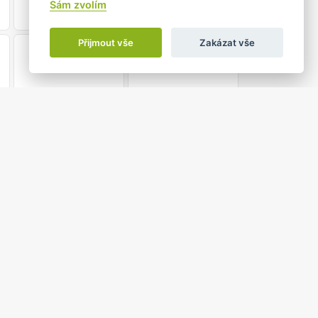
Sám zvolím
Přijmout vše
Zakázat vše
21
22
28
29
5
6