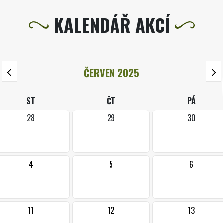
KALENDÁŘ AKCÍ
ČERVEN 2025
ST
ČT
PÁ
28
29
30
4
5
6
11
12
13