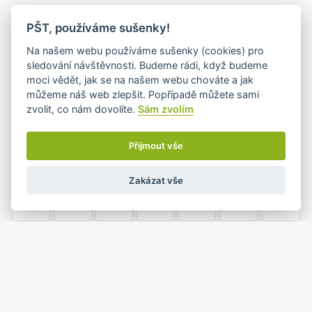
PO
ÚT
ST
ČT
PÁ
SO
NE
PŠT, používáme sušenky!
26
27
28
29
30
31
1
Na našem webu používáme sušenky (cookies) pro
sledování návštěvnosti. Budeme rádi, když budeme
moci vědět, jak se na našem webu chováte a jak
můžeme náš web zlepšit. Popřípadě můžete sami
2
3
4
5
6
7
8
zvolit, co nám dovolíte.
Sám zvolím
Přijmout vše
9
10
11
12
13
14
15
Zakázat vše
16
17
18
19
20
21
22
23
24
25
26
27
28
29