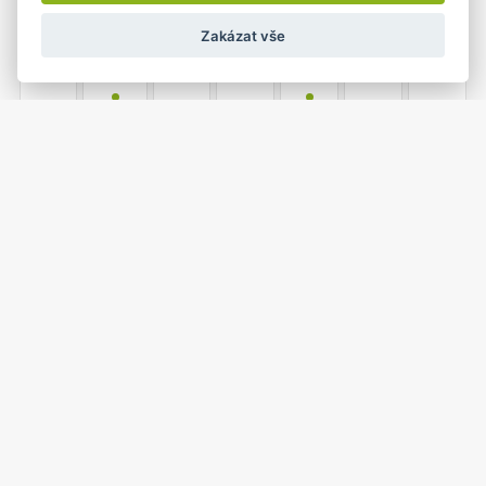
Zakázat vše
1
2
24
25
26
27
28
•
•
04 únor