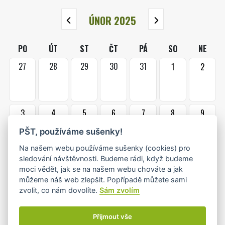
ÚNOR 2025
PO
ÚT
ST
ČT
PÁ
SO
NE
27
28
29
30
31
1
2
3
4
5
6
7
8
9
•
•
PŠT, používáme sušenky!
Na našem webu používáme sušenky (cookies) pro
10
11
12
13
14
15
16
sledování návštěvnosti. Budeme rádi, když budeme
moci vědět, jak se na našem webu chováte a jak
•+
•
můžeme náš web zlepšit. Popřípadě můžete sami
zvolit, co nám dovolíte.
Sám zvolím
17
18
19
20
21
22
23
•
•
Přijmout vše