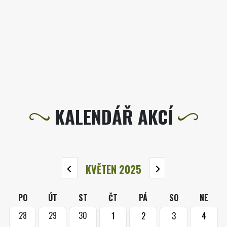
KALENDÁŘ AKCÍ
KVĚTEN 2025
PO
ÚT
ST
ČT
PÁ
SO
NE
28
29
30
1
2
3
4