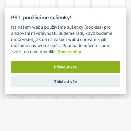
PŠT, používáme sušenky!
5
6
7
8
9
10
11
Na našem webu používáme sušenky (cookies) pro
sledování návštěvnosti. Budeme rádi, když budeme
moci vědět, jak se na našem webu chováte a jak
můžeme náš web zlepšit. Popřípadě můžete sami
12
13
14
15
16
17
18
zvolit, co nám dovolíte.
Sám zvolím
Přijmout vše
19
20
21
22
23
24
25
Zakázat vše
1
26
27
28
29
30
31