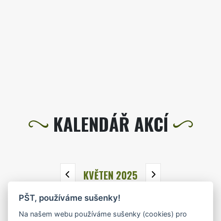
KALENDÁŘ AKCÍ
KVĚTEN 2025
PŠT, používáme sušenky!
PO
ÚT
ST
ČT
PÁ
SO
NE
Na našem webu používáme sušenky (cookies) pro
28
29
30
1
2
3
4