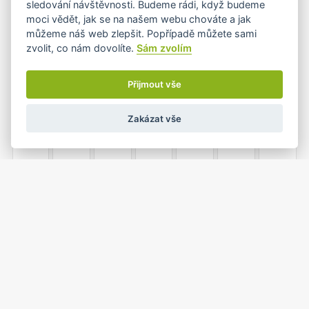
sledování návštěvnosti. Budeme rádi, když budeme
moci vědět, jak se na našem webu chováte a jak
můžeme náš web zlepšit. Popřípadě můžete sami
zvolit, co nám dovolíte.
Sám zvolím
5
6
7
8
9
10
11
Přijmout vše
Zakázat vše
12
13
14
15
16
17
18
19
20
21
22
23
24
25
1
26
27
28
29
30
31