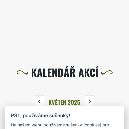
KALENDÁŘ AKCÍ
KVĚTEN 2025
PŠT, používáme sušenky!
PO
ÚT
ST
ČT
PÁ
SO
NE
Na našem webu používáme sušenky (cookies) pro
28
29
30
1
2
3
4