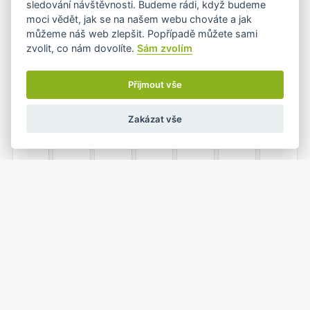
sledování návštěvnosti. Budeme rádi, když budeme
moci vědět, jak se na našem webu chováte a jak
můžeme náš web zlepšit. Popřípadě můžete sami
zvolit, co nám dovolíte.
Sám zvolím
5
6
7
8
9
10
11
Přijmout vše
Zakázat vše
12
13
14
15
16
17
18
19
20
21
22
23
24
25
1
26
27
28
29
30
31