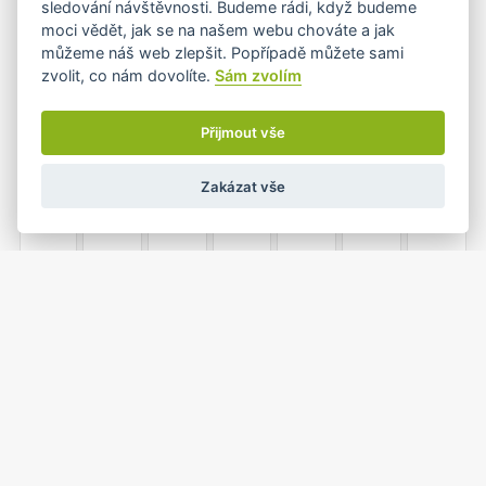
sledování návštěvnosti. Budeme rádi, když budeme
moci vědět, jak se na našem webu chováte a jak
můžeme náš web zlepšit. Popřípadě můžete sami
zvolit, co nám dovolíte.
Sám zvolím
5
6
7
8
9
10
11
Přijmout vše
Zakázat vše
12
13
14
15
16
17
18
19
20
21
22
23
24
25
1
26
27
28
29
30
31