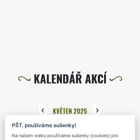
KALENDÁŘ AKCÍ
KVĚTEN 2025
PŠT, používáme sušenky!
PO
ÚT
ST
ČT
PÁ
SO
NE
Na našem webu používáme sušenky (cookies) pro
28
29
30
1
2
3
4