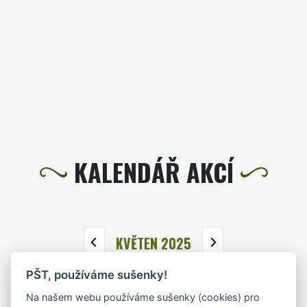
KALENDÁŘ AKCÍ
KVĚTEN 2025
PŠT, používáme sušenky!
PO
ÚT
ST
ČT
PÁ
SO
NE
Na našem webu používáme sušenky (cookies) pro
28
29
30
1
2
3
4