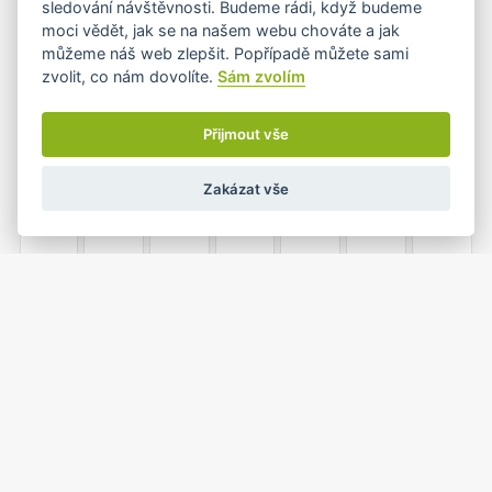
sledování návštěvnosti. Budeme rádi, když budeme
moci vědět, jak se na našem webu chováte a jak
můžeme náš web zlepšit. Popřípadě můžete sami
zvolit, co nám dovolíte.
Sám zvolím
5
6
7
8
9
10
11
Přijmout vše
Zakázat vše
12
13
14
15
16
17
18
19
20
21
22
23
24
25
1
26
27
28
29
30
31