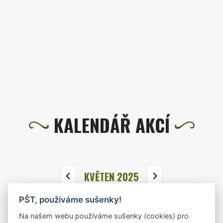
KALENDÁŘ AKCÍ
KVĚTEN 2025
PŠT, používáme sušenky!
PO
ÚT
ST
ČT
PÁ
SO
NE
Na našem webu používáme sušenky (cookies) pro
28
29
30
1
2
3
4