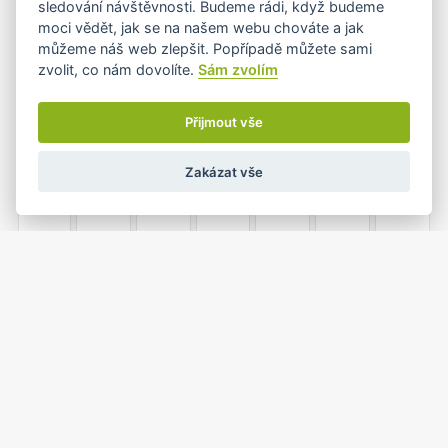
sledování návštěvnosti. Budeme rádi, když budeme
moci vědět, jak se na našem webu chováte a jak
můžeme náš web zlepšit. Popřípadě můžete sami
zvolit, co nám dovolíte.
Sám zvolím
5
6
7
8
9
10
11
Přijmout vše
Zakázat vše
12
13
14
15
16
17
18
19
20
21
22
23
24
25
1
26
27
28
29
30
31