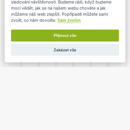
sledování návštěvnosti. Budeme rádi, když budeme
moci vědět, jak se na našem webu chováte a jak
můžeme náš web zlepšit. Popřípadě můžete sami
zvolit, co nám dovolíte.
Sám zvolím
5
6
7
8
9
10
11
Přijmout vše
Zakázat vše
12
13
14
15
16
17
18
19
20
21
22
23
24
25
1
26
27
28
29
30
31