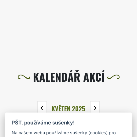
KALENDÁŘ AKCÍ
KVĚTEN 2025
PŠT, používáme sušenky!
PO
ÚT
ST
ČT
PÁ
SO
NE
Na našem webu používáme sušenky (cookies) pro
28
29
30
1
2
3
4