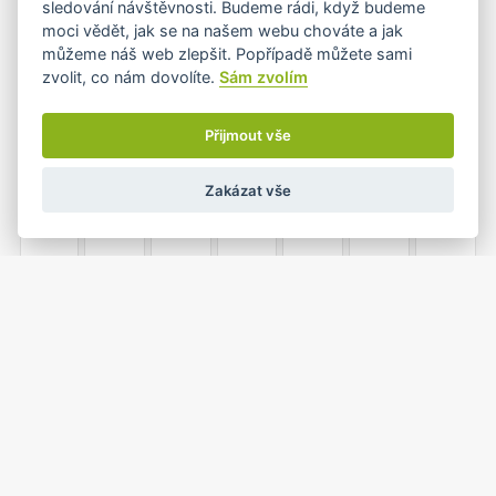
sledování návštěvnosti. Budeme rádi, když budeme
moci vědět, jak se na našem webu chováte a jak
můžeme náš web zlepšit. Popřípadě můžete sami
zvolit, co nám dovolíte.
Sám zvolím
5
6
7
8
9
10
11
Přijmout vše
Zakázat vše
12
13
14
15
16
17
18
19
20
21
22
23
24
25
1
26
27
28
29
30
31