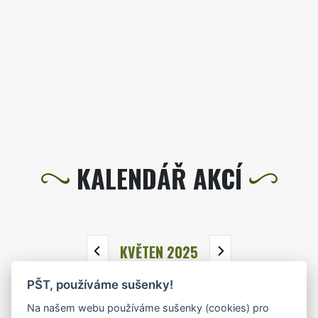
KALENDÁŘ AKCÍ
KVĚTEN 2025
PŠT, používáme sušenky!
PO
ÚT
ST
ČT
PÁ
SO
NE
Na našem webu používáme sušenky (cookies) pro
28
29
30
1
2
3
4