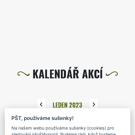
KALENDÁŘ AKCÍ
LEDEN 2023
PŠT, používáme sušenky!
PO
ÚT
ST
ČT
PÁ
SO
NE
Na našem webu používáme sušenky (cookies) pro
26
27
28
29
30
31
1
sledování návštěvnosti. Budeme rádi, když budeme