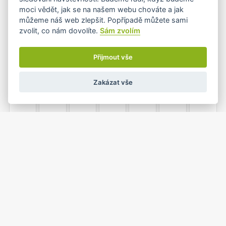
moci vědět, jak se na našem webu chováte a jak
můžeme náš web zlepšit. Popřípadě můžete sami
zvolit, co nám dovolíte.
Sám zvolím
2
3
4
5
6
7
8
Přijmout vše
Zakázat vše
9
10
11
12
13
14
15
16
17
18
19
20
21
22
23
24
25
26
27
28
29